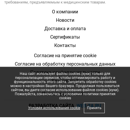
требованиям, предъявляемым к медицинским товарам.
О компании
Новости
Доставка и оплата
Сертификаты
Контакты
Согласие на принятие cookie
Согласие на обработку персональных данных
Политика конфиденциальности
Наш сайт использует файлы cookies (куки) только для
персонализации сервисов, чтобы оптимизировать работу и
Как купить?
функциональность этого сайта. Запретить обработку cookies
можно в настройках Вашего браузера. Продолжая пользоваться
сайтом, вы даете согласие использование файлов cookies (куки).
Полная верcия сайта
Пожалуйста, ознакомьтесь с условиями политики принятия
сookies
РАЗРАБОТКА САЙТА
, WEB-2A.RU
Условия использования cookie
Принять