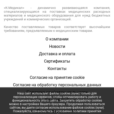
«К-Медикал» - динамично развивающаяся компания,
специализирующаяся на поставках медицинских расходных
материалов и медицинского оборудования для нужд бюджетных
учреждений и коммерческих организаций.
Качество поставляемых товаров соответствует высочайшим
требованиям, предъявляемым к медицинским товарам.
О компании
Новости
Доставка и оплата
Сертификаты
Контакты
Согласие на принятие cookie
Согласие на обработку персональных данных
Политика конфиденциальности
Наш сайт использует файлы cookies (куки) только для
персонализации сервисов, чтобы оптимизировать работу и
Как купить?
функциональность этого сайта. Запретить обработку cookies
можно в настройках Вашего браузера. Продолжая пользоваться
сайтом, вы даете согласие использование файлов cookies (куки).
Полная верcия сайта
Пожалуйста, ознакомьтесь с условиями политики принятия